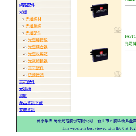
網路配件
光纖
光纖線材
光纖跳線
光纖配件
FAST
光纖熔接線
光電
光纖藕合器
光纖收容箱
光電轉換器
其它配件
快速接頭
其它配件
光導槽
網籃
產品資訊下載
安裝資訊
萬泰集團 萬泰光電股份有限公司 新北市五股區新北產業園區五工
This website is best viewed with IE6.0 a