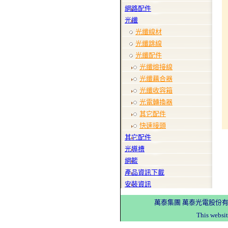
網路配件
光纖
光纖線材
光纖跳線
光纖配件
光纖熔接線
光纖藕合器
光纖收容箱
光電轉換器
其它配件
快速接頭
其它配件
光導槽
網籃
產品資訊下載
安裝資訊
萬泰集團 萬泰光電股份有限
This websi