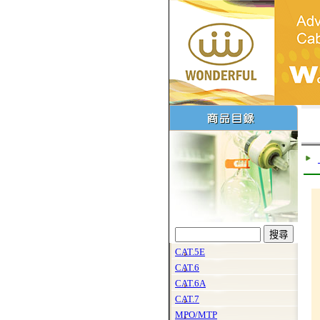
CAT.5E
CAT.6
CAT.6A
CAT.7
MPO/MTP