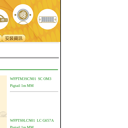
WFPTM3SCN01 SC OM3
Pigtail 1m MM
WFPTS9LCN01 LC G657A
Pigtail 1m MM