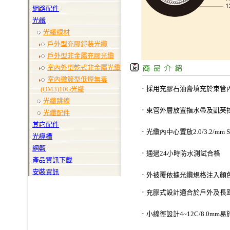
網路配件
光纖
光纖線材
戶外型充膠鎧裝光纜
戶外型非金屬充膠光纜
室內外型乾式非金屬光纜
室內微簇型低煙無毒
(OM3)10G光纖
．採用充膠石油膏填充於束管
光纖跳線
．束管外層放置指水帶及凱芙
光纖配件
其它配件
．光纜內中心置放2.0/3.2/mm Stee
光導槽
網籃
．通過24小時防水測試合格
產品資訊下載
安裝資訊
．外被覆依據光纜規格注入顏
．充膠式設計適合於戶外及長
．小線徑設計4~12C/8.0m