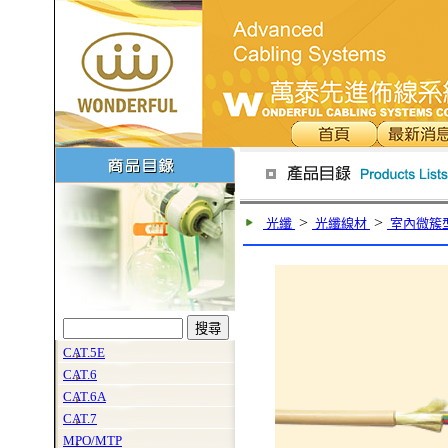
>
>
光纖
光纖線材
室內微簇型
CAT.5E
CAT.6
CAT.6A
CAT.7
MPO/MTP