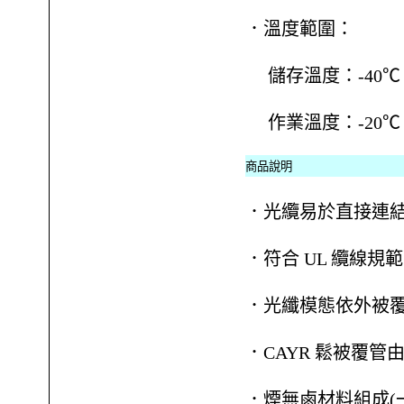
．溫度範圍：
儲存溫度：-40℃ ~ 
作業溫度：-20℃ ~ 
商品說明
．光纜易於直接連
．符合 UL 纜線規範
．光纖模態依外被覆顏
．CAYR 鬆被覆管由
．煙無鹵材料組成(