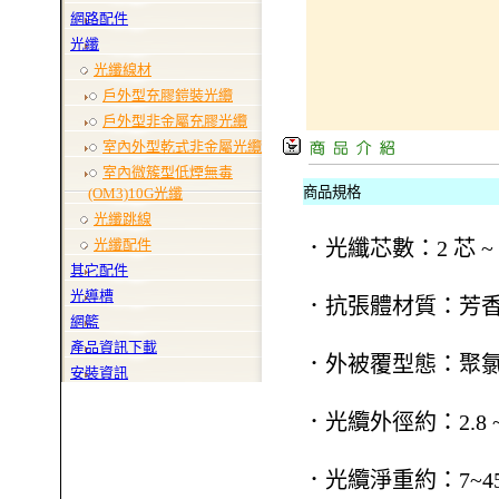
網路配件
光纖
光纖線材
戶外型充膠鎧裝光纜
戶外型非金屬充膠光纜
室內外型乾式非金屬光纜
室內微簇型低煙無毒
商品規格
(OM3)10G光纖
光纖跳線
光纖配件
．光纖芯數：2 芯 ~ 
其它配件
光導槽
．抗張體材質：芳
網籃
產品資訊下載
．外被覆型態：聚氯
安裝資訊
．光纜外徑約：2.8 ~ 
．光纜淨重約：7~45.